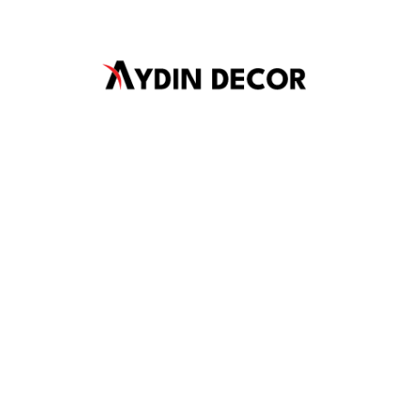
KURUMSAL
Mesafeli Satış Sözleşmesi
Değişim ve İade Şartları
Ödeme ve Teslimat
Gizlilik Sözleşmesi
SİTE HARİTASI
Anasayfa
Sıkça Sorular Sorular
Hakkımızda
İletişim
HESAP