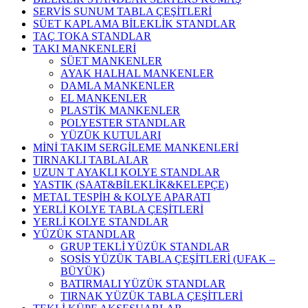
SERVİS SUNUM TABLA ÇEŞİTLERİ
SÜET KAPLAMA BİLEKLİK STANDLAR
TAÇ TOKA STANDLAR
TAKI MANKENLERİ
SÜET MANKENLER
AYAK HALHAL MANKENLER
DAMLA MANKENLER
EL MANKENLER
PLASTİK MANKENLER
POLYESTER STANDLAR
YÜZÜK KUTULARI
MİNİ TAKIM SERGİLEME MANKENLERİ
TIRNAKLI TABLALAR
UZUN T AYAKLI KOLYE STANDLAR
YASTIK (SAAT&BİLEKLİK&KELEPÇE)
METAL TESPİH & KOLYE APARATI
YERLİ KOLYE TABLA ÇEŞİTLERİ
YERLİ KOLYE STANDLAR
YÜZÜK STANDLAR
GRUP TEKLİ YÜZÜK STANDLAR
SOSİS YÜZÜK TABLA ÇEŞİTLERİ (UFAK –
BÜYÜK)
BATIRMALI YÜZÜK STANDLAR
TIRNAK YÜZÜK TABLA ÇEŞİTLERİ