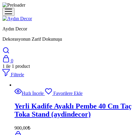
Aydın Decor
Dekorasyonun Zarif Dokunuşu
0
1
ile
1
product
Filtrele
Hızlı İncele
Favorilere Ekle
Yerli Kadife Ayaklı Pembe 40 Cm Taç
Toka Stand (aydindecor)
900,00
₺