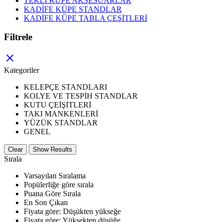
TEKLİ KÜPE AKSESUARLAR
KADİFE KÜPE STANDLAR
KADİFE KÜPE TABLA ÇEŞİTLERİ
Filtrele
Kategoriler
KELEPÇE STANDLARI
KOLYE VE TESPİH STANDLAR
KUTU ÇEİŞİTLERİ
TAKI MANKENLERİ
YÜZÜK STANDLAR
GENEL
Clear
Show Results
Sırala
Varsayılan Sıralama
Popülerliğe göre sırala
Puana Göre Sırala
En Son Çıkan
Fiyata göre: Düşükten yükseğe
Fiyata göre: Yüksekten düşüğe