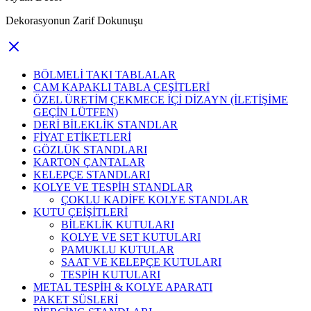
Dekorasyonun Zarif Dokunuşu
BÖLMELİ TAKI TABLALAR
CAM KAPAKLI TABLA ÇEŞİTLERİ
ÖZEL ÜRETİM ÇEKMECE İÇİ DİZAYN (İLETİŞİME
GEÇİN LÜTFEN)
DERİ BİLEKLİK STANDLAR
FİYAT ETİKETLERİ
GÖZLÜK STANDLARI
KARTON ÇANTALAR
KELEPÇE STANDLARI
KOLYE VE TESPİH STANDLAR
ÇOKLU KADİFE KOLYE STANDLAR
KUTU ÇEİŞİTLERİ
BİLEKLİK KUTULARI
KOLYE VE SET KUTULARI
PAMUKLU KUTULAR
SAAT VE KELEPÇE KUTULARI
TESPİH KUTULARI
METAL TESPİH & KOLYE APARATI
PAKET SÜSLERİ