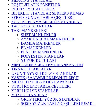
PİERCİNG STANDLARI
POŞET JELATİN PAKETLER
RULO SEYAHAT ÇANTA
BİLEKLİK STANDLAR SERTEKS KUMAŞ
SERVİS SUNUM TABLA ÇEŞİTLERİ
SÜET KAPLAMA BİLEKLİK STANDLAR
TAÇ TOKA STANDLAR
TAKI MANKENLERİ
SÜET MANKENLER
AYAK HALHAL MANKENLER
DAMLA MANKENLER
EL MANKENLER
PLASTİK MANKENLER
POLYESTER STANDLAR
YÜZÜK KUTULARI
MİNİ TAKIM SERGİLEME MANKENLERİ
TIRNAKLI TABLALAR
UZUN T AYAKLI KOLYE STANDLAR
YASTIK (SAAT&BİLEKLİK&KELEPÇE)
METAL TESPİH & KOLYE APARATI
YERLİ KOLYE TABLA ÇEŞİTLERİ
YERLİ KOLYE STANDLAR
YÜZÜK STANDLAR
GRUP TEKLİ YÜZÜK STANDLAR
SOSİS YÜZÜK TABLA ÇEŞİTLERİ (UFAK –