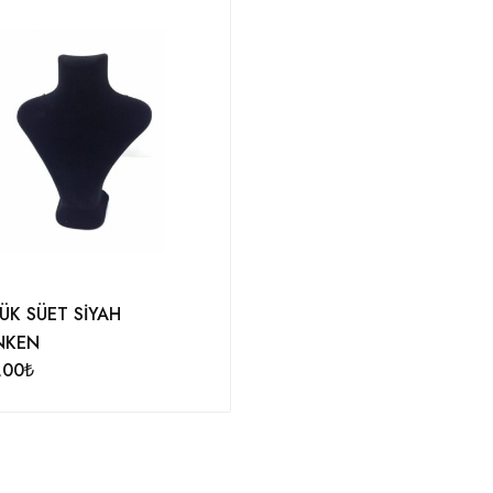
ÜK SÜET SİYAH
NKEN
,00
₺