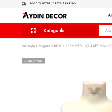
3000 TL ÜZERİ ÜCRETSİZ KARGO!
A
Aydın
Dekorasyonun
Decor
Zarif
Dokunuşu
Kategoriler
Tablalar
Anasayfa
»
Mağaza
»
BUYUK KREM DERİ ÜÇLÜ SET MANK
Standlar
STOKTA YOK
YÜZÜK STANDLAR
KUTU ÇEİŞİTLERİ
TAKI MANKENLERİ
ÖZEL ÜRETİM ÇEKMECE İÇİ DİZAYN (İLETİŞİME G
FİYAT ETİKETLERİ