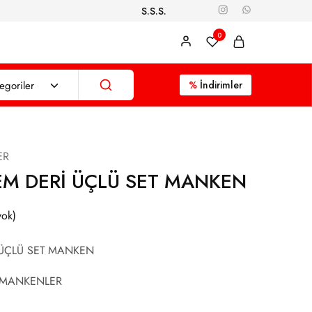
S.S.S.
0
egoriler
%
İndirimler
ER
EM DERİ ÜÇLÜ SET MANKEN
yok)
 ÜÇLÜ SET MANKEN
 MANKENLER