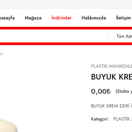
nasayfa
Mağaza
İndirimler
Hakkımızda
İletişim
Tüm Kat
EN
PLASTİK MANKENL
BUYUK KR
0,00
₺
(Stokta 
BUYUK KREM DERİ
EÇİN LÜTFEN)
Kategori:
PLASTİK