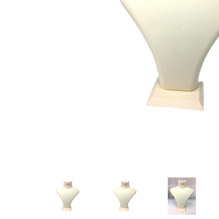
KARTON ÇANTALAR
PAKET SÜSLERİ
POŞET JELATİN PAKETLER
RULO SEYAHAT ÇANTA
YASTIK (SAAT&BİLEKLİK&KELEPÇE)
TEKLİ KÜPE AKSESUARLAR
KADİFE KÜPE STANDLAR
KADİFE KÜPE TABLA ÇEŞİTLERİ