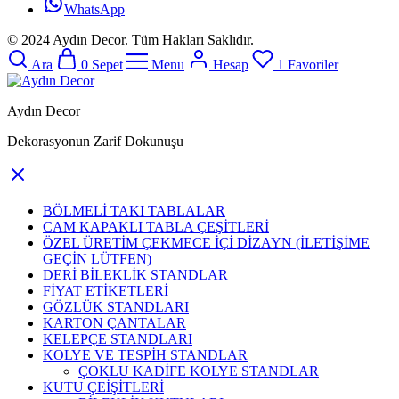
WhatsApp
© 2024 Aydın Decor. Tüm Hakları Saklıdır.
Ara
0
Sepet
Menu
Hesap
1
Favoriler
Aydın Decor
Dekorasyonun Zarif Dokunuşu
BÖLMELİ TAKI TABLALAR
CAM KAPAKLI TABLA ÇEŞİTLERİ
ÖZEL ÜRETİM ÇEKMECE İÇİ DİZAYN (İLETİŞİME
GEÇİN LÜTFEN)
DERİ BİLEKLİK STANDLAR
FİYAT ETİKETLERİ
GÖZLÜK STANDLARI
KARTON ÇANTALAR
KELEPÇE STANDLARI
KOLYE VE TESPİH STANDLAR
ÇOKLU KADİFE KOLYE STANDLAR
KUTU ÇEİŞİTLERİ