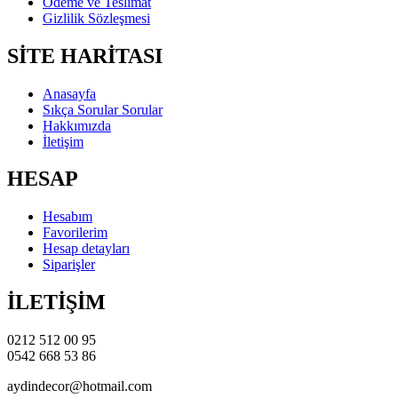
Ödeme ve Teslimat
Gizlilik Sözleşmesi
SİTE HARİTASI
Anasayfa
Sıkça Sorular Sorular
Hakkımızda
İletişim
HESAP
Hesabım
Favorilerim
Hesap detayları
Siparişler
İLETİŞİM
0212 512 00 95
0542 668 53 86
aydindecor@hotmail.com