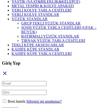
YASTIK (SAAT&BİLEKLİK&KELEPÇE)
METAL TESPİH & KOLYE APARATI
YERLİ KOLYE TABLA ÇEŞİTLERİ
YERLİ KOLYE STANDLAR
YÜZÜK STANDLAR
GRUP TEKLİ YÜZÜK STANDLAR
SOSİS YÜZÜK TABLA ÇEŞİTLERİ (UFAK –
BÜYÜK)
BATIRMALI YÜZÜK STANDLAR
TIRNAK YÜZÜK TABLA ÇEŞİTLERİ
TEKLİ KÜPE AKSESUARLAR
KADİFE KÜPE STANDLAR
KADİFE KÜPE TABLA ÇEŞİTLERİ
Giriş Yap
Beni hatırla
Şifrenizi mi unuttunuz?