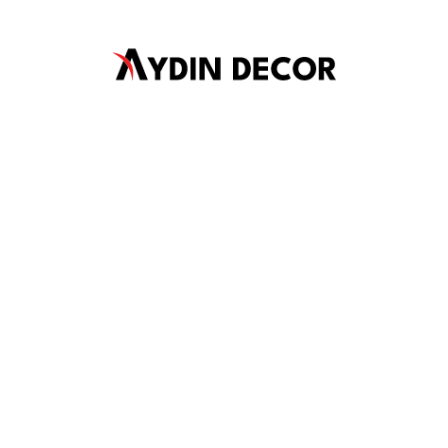
KURUMSAL
Mesafeli Satış Sözleşmesi
Değişim ve İade Şartları
Ödeme ve Teslimat
Gizlilik Sözleşmesi
SİTE HARİTASI
Anasayfa
Sıkça Sorular Sorular
Hakkımızda
İletişim
HESAP
Hesabım