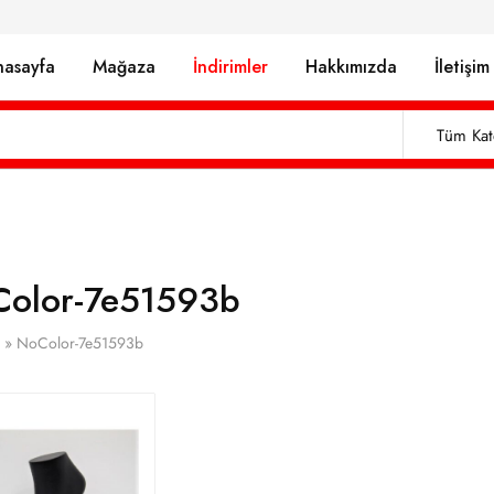
nasayfa
Mağaza
İndirimler
Hakkımızda
İletişim
Tüm Kat
olor-7e51593b
»
NoColor-7e51593b
EÇİN LÜTFEN)