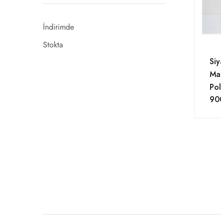
KARTON ÇANTALAR
İndirimde
PAKET SÜSLERİ
Stokta
POŞET JELATİN PAKETLER
Si
RULO SEYAHAT ÇANTA
Ma
Pol
YASTIK (SAAT&BİLEKLİK&KELEPÇE)
90
TEKLİ KÜPE AKSESUARLAR
KADİFE KÜPE STANDLAR
KADİFE KÜPE TABLA ÇEŞİTLERİ