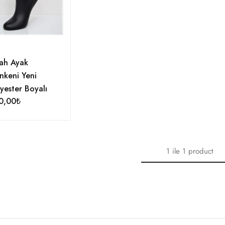
yah Ayak
nkeni Yeni
yester Boyalı
0,00
₺
1
ile
1
product