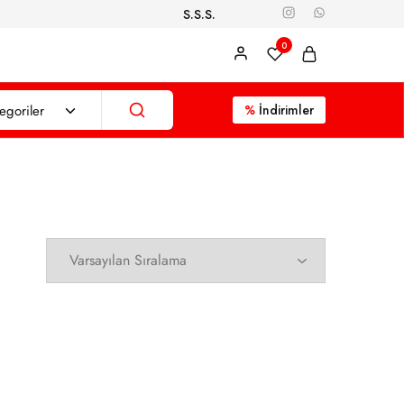
S.S.S.
0
egoriler
%
İndirimler