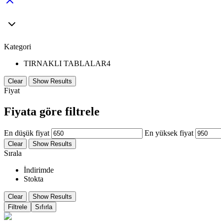
Kategori
TIRNAKLI TABLALAR
4
Clear
Show Results
Fiyat
Fiyata göre filtrele
En düşük fiyat
En yüksek fiyat
Clear
Show Results
Sırala
İndirimde
Stokta
Clear
Show Results
Filtrele
Sıfırla