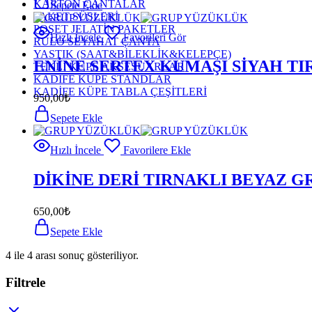
KARTON ÇANTALAR
Sepete Ekle
PAKET SÜSLERİ
POŞET JELATİN PAKETLER
Hızlı İncele
Favorileri Gör
RULO SEYAHAT ÇANTA
YASTIK (SAAT&BİLEKLİK&KELEPÇE)
ENİNE SERTEX KUMAŞI SİYAH TI
TEKLİ KÜPE AKSESUARLAR
KADİFE KÜPE STANDLAR
KADİFE KÜPE TABLA ÇEŞİTLERİ
950,00
₺
Sepete Ekle
Hızlı İncele
Favorilere Ekle
DİKİNE DERİ TIRNAKLI BEYAZ G
650,00
₺
Sepete Ekle
4
ile
4
arası sonuç gösteriliyor.
Filtrele