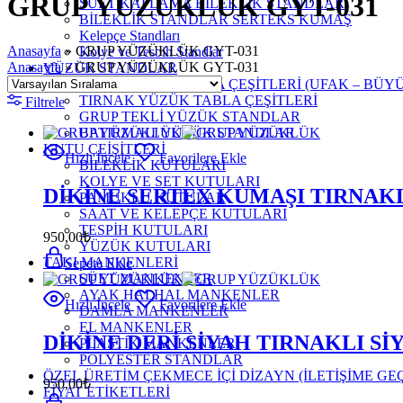
GRUP YÜZÜKLÜK GYT-031
SÜET KAPLAMA BİLEKLİK STANDLAR
BİLEKLİK STANDLAR SERTEKS KUMAŞ
Kelepçe Standları
Anasayfa
»
GRUP YÜZÜKLÜK GYT-031
Kolye ve Tesbih Standlar
Anasayfa
»
GRUP YÜZÜKLÜK GYT-031
YÜZÜK STANDLAR
SOSİS YÜZÜK TABLA ÇEŞİTLERİ (UFAK – BÜY
TIRNAK YÜZÜK TABLA ÇEŞİTLERİ
Filtrele
GRUP TEKLİ YÜZÜK STANDLAR
BATIRMALI YÜZÜK STANDLAR
KUTU ÇEİŞİTLERİ
Hızlı İncele
Favorilere Ekle
BİLEKLİK KUTULARI
KOLYE VE SET KUTULARI
DİKİNE SERTEX KUMAŞI TIRNAKL
PAMUKLU KUTULAR
SAAT VE KELEPÇE KUTULARI
TESPİH KUTULARI
950,00
₺
YÜZÜK KUTULARI
TAKI MANKENLERİ
Sepete Ekle
SÜET MANKENLER
AYAK HALHAL MANKENLER
Hızlı İncele
Favorilere Ekle
DAMLA MANKENLER
EL MANKENLER
DİKİNE DERİ SİYAH TIRNAKLI S
PLASTİK MANKENLER
POLYESTER STANDLAR
ÖZEL ÜRETİM ÇEKMECE İÇİ DİZAYN (İLETİŞİME GE
950,00
₺
FİYAT ETİKETLERİ