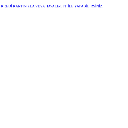
REDİ KARTINIZLA VEYA HAVALE-EFT İLE YAPABİLİRSİNİZ.