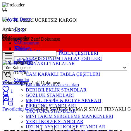
3000 TL ÜZERİ ÜCRETSİZ KARGO!
Aydın Decor
S.S.S.
Kategoriler
Dekorasyonun Zarif Dokunuşu
Instagram
Tablalar
Anasayfa
WhatsApp
YERLİ KOLYE TABLA ÇEŞİTLERİ
Mağaza
SERVİS SUNUM TABLA ÇEŞİTLERİ
İndirimler
Tüm Kategoriler
TIRNAKLI TABLALAR
Hakkımızda
BÖLMELİ TAKI TABLALAR
İletişim
Aydın Decor
CAM KAPAKLI TABLA ÇEŞİTLERİ
Standlar
%
Dekorasyonun Zarif Dokunuşu
İndirimler
Bileklik ve Saat Aksesuarları
DERİ BİLEKLİK STANDLAR
1
GÖZLÜK STANDLARI
0
METAL TESPİH & KOLYE APARATI
0
PİERCİNG STANDLARI
Favorilerini Gör
“ENİNE SERTEX KUMAŞI SİYAH TIRNAKLI GRUP
TAÇ TOKA STANDLAR
MİNİ TAKIM SERGİLEME MANKENLERİ
YERLİ KOLYE STANDLAR
UZUN T AYAKLI KOLYE STANDLAR