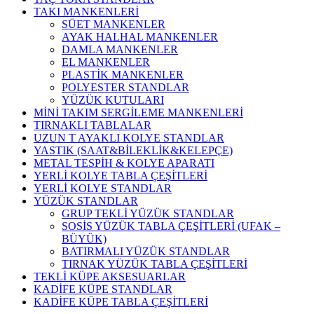
TAKI MANKENLERİ
SÜET MANKENLER
AYAK HALHAL MANKENLER
DAMLA MANKENLER
EL MANKENLER
PLASTİK MANKENLER
POLYESTER STANDLAR
YÜZÜK KUTULARI
MİNİ TAKIM SERGİLEME MANKENLERİ
TIRNAKLI TABLALAR
UZUN T AYAKLI KOLYE STANDLAR
YASTIK (SAAT&BİLEKLİK&KELEPÇE)
METAL TESPİH & KOLYE APARATI
YERLİ KOLYE TABLA ÇEŞİTLERİ
YERLİ KOLYE STANDLAR
YÜZÜK STANDLAR
GRUP TEKLİ YÜZÜK STANDLAR
SOSİS YÜZÜK TABLA ÇEŞİTLERİ (UFAK –
BÜYÜK)
BATIRMALI YÜZÜK STANDLAR
TIRNAK YÜZÜK TABLA ÇEŞİTLERİ
TEKLİ KÜPE AKSESUARLAR
KADİFE KÜPE STANDLAR
KADİFE KÜPE TABLA ÇEŞİTLERİ