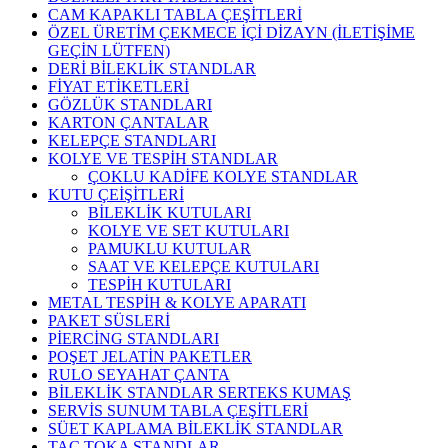
CAM KAPAKLI TABLA ÇEŞİTLERİ
ÖZEL ÜRETİM ÇEKMECE İÇİ DİZAYN (İLETİŞİME
GEÇİN LÜTFEN)
DERİ BİLEKLİK STANDLAR
FİYAT ETİKETLERİ
GÖZLÜK STANDLARI
KARTON ÇANTALAR
KELEPÇE STANDLARI
KOLYE VE TESPİH STANDLAR
ÇOKLU KADİFE KOLYE STANDLAR
KUTU ÇEİŞİTLERİ
BİLEKLİK KUTULARI
KOLYE VE SET KUTULARI
PAMUKLU KUTULAR
SAAT VE KELEPÇE KUTULARI
TESPİH KUTULARI
METAL TESPİH & KOLYE APARATI
PAKET SÜSLERİ
PİERCİNG STANDLARI
POŞET JELATİN PAKETLER
RULO SEYAHAT ÇANTA
BİLEKLİK STANDLAR SERTEKS KUMAŞ
SERVİS SUNUM TABLA ÇEŞİTLERİ
SÜET KAPLAMA BİLEKLİK STANDLAR
TAÇ TOKA STANDLAR