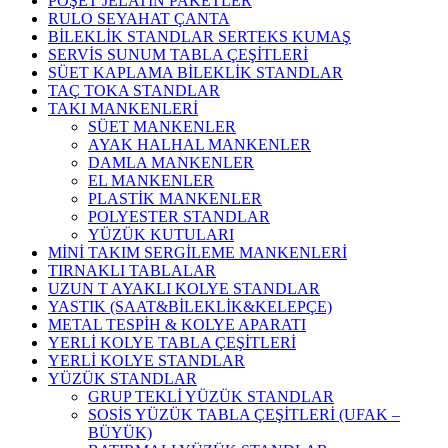
POŞET JELATİN PAKETLER
RULO SEYAHAT ÇANTA
BİLEKLİK STANDLAR SERTEKS KUMAŞ
SERVİS SUNUM TABLA ÇEŞİTLERİ
SÜET KAPLAMA BİLEKLİK STANDLAR
TAÇ TOKA STANDLAR
TAKI MANKENLERİ
SÜET MANKENLER
AYAK HALHAL MANKENLER
DAMLA MANKENLER
EL MANKENLER
PLASTİK MANKENLER
POLYESTER STANDLAR
YÜZÜK KUTULARI
MİNİ TAKIM SERGİLEME MANKENLERİ
TIRNAKLI TABLALAR
UZUN T AYAKLI KOLYE STANDLAR
YASTIK (SAAT&BİLEKLİK&KELEPÇE)
METAL TESPİH & KOLYE APARATI
YERLİ KOLYE TABLA ÇEŞİTLERİ
YERLİ KOLYE STANDLAR
YÜZÜK STANDLAR
GRUP TEKLİ YÜZÜK STANDLAR
SOSİS YÜZÜK TABLA ÇEŞİTLERİ (UFAK –
BÜYÜK)