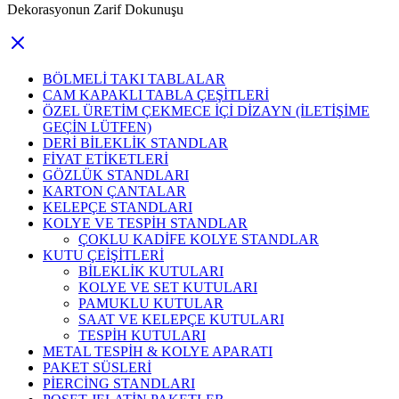
Dekorasyonun Zarif Dokunuşu
BÖLMELİ TAKI TABLALAR
CAM KAPAKLI TABLA ÇEŞİTLERİ
ÖZEL ÜRETİM ÇEKMECE İÇİ DİZAYN (İLETİŞİME
GEÇİN LÜTFEN)
DERİ BİLEKLİK STANDLAR
FİYAT ETİKETLERİ
GÖZLÜK STANDLARI
KARTON ÇANTALAR
KELEPÇE STANDLARI
KOLYE VE TESPİH STANDLAR
ÇOKLU KADİFE KOLYE STANDLAR
KUTU ÇEİŞİTLERİ
BİLEKLİK KUTULARI
KOLYE VE SET KUTULARI
PAMUKLU KUTULAR
SAAT VE KELEPÇE KUTULARI
TESPİH KUTULARI
METAL TESPİH & KOLYE APARATI
PAKET SÜSLERİ
PİERCİNG STANDLARI