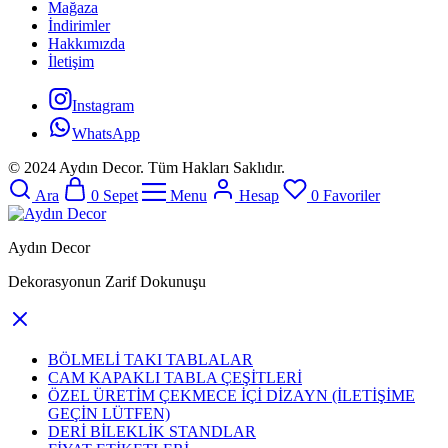
Mağaza
İndirimler
Hakkımızda
İletişim
Instagram
WhatsApp
© 2024 Aydın Decor. Tüm Hakları Saklıdır.
Ara
0
Sepet
Menu
Hesap
0
Favoriler
Aydın Decor
Dekorasyonun Zarif Dokunuşu
BÖLMELİ TAKI TABLALAR
CAM KAPAKLI TABLA ÇEŞİTLERİ
ÖZEL ÜRETİM ÇEKMECE İÇİ DİZAYN (İLETİŞİME
GEÇİN LÜTFEN)
DERİ BİLEKLİK STANDLAR